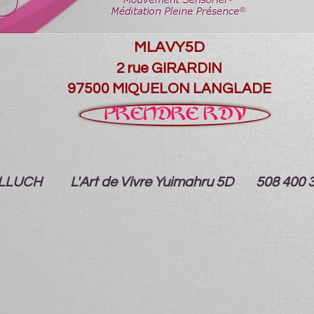
MLAVY5D
2 rue GIRARDIN
97500 MIQUELON LANGLADE
PRENDRE RDV
e LLUCH L'Art de Vivre Yuimahru 5D 508 400 300